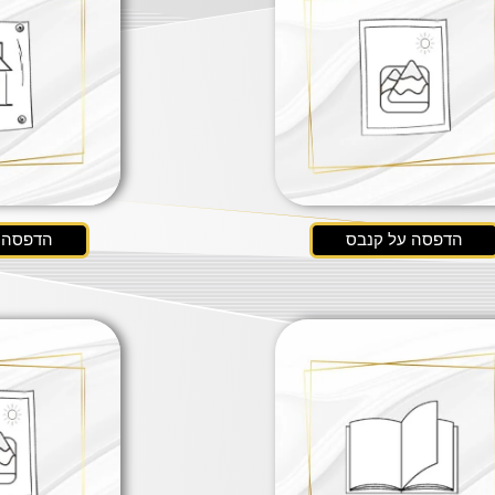
הדפסה על קנבס
הדפסה ע