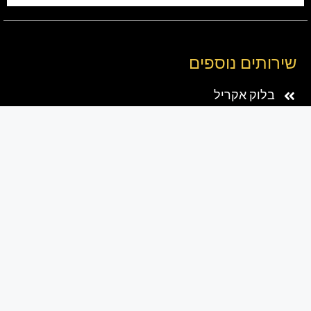
שירותים נוספים
בלוק אקריל
אלבומים דיגיטלים
פיתוח תמונות
שלטים לבית
שלטים לבית כנסת
שעון זכוכית לקיר
כיסוי לארון חשמל
הדפסה על קנבס
זוג תמונות קנבס