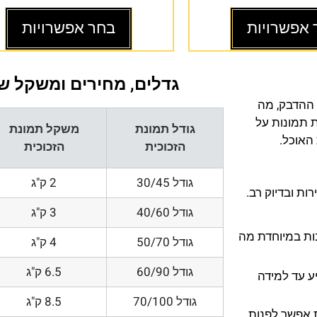
 אפשרויות
בחר אפשרויות
גדלים, מחירים ומשקל של
 ההדבק, מה
ת תמונות על
גודל תמונת
משקל תמונת
 האוכל.
הזכוכית
הזכוכית
גודל 30/45
2 ק"ג
ת ובדיוק רב.
גודל 40/60
3 ק"ג
200 DPI ורזולוציות גובות במיוחדת מה
גודל 50/70
4 ק"ג
גודל 60/90
6.5 ק"ג
ע עד למידה
גודל 70/100
8.5 ק"ג
 אפשר לפנות