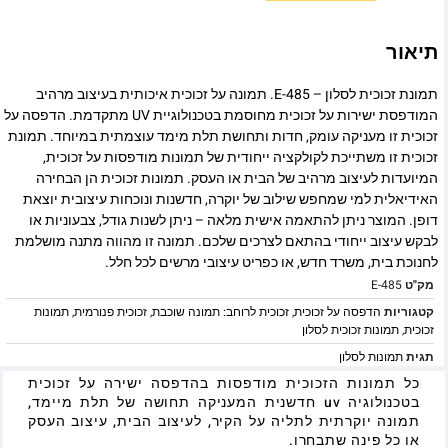
תיאור
תמונת זכוכית לסלון – E-485. תמונה על זכוכית איכותית בעיצוב מרהיב
המודפסת ישירות על זכוכית מחוסמת בטכנולוגיית UV מתקדמת. הדפסה על
זכוכית זו מעניקה עומק, חדות ותחושת תלת מימד עוצמתית במיוחד. תמונת
זכוכית זו משתייכת לקולקציה ייחודית של תמונות מודפסות על זכוכית,
המיועדות לעיצוב מרהיב של הבית או העסק. תמונות זכוכית הן הבחירה
האידיאלית למי שמחפש שילוב של יוקרה, חדשנות ונוכחות עיצובית יוצאת
דופן. המוצר ניתן להתאמה אישית מלאה – ניתן לשנות גודל, צבעוניות או
לבקש עיצוב ייחודי בהתאם לצרכים שלכם. תמונה זו מהווה מתנה מושלמת
לחנוכת בית, משרד חדש, או כפריט עיצובי מרשים לכל חלל.
מק"ט
E-485
קטגוריות
הדפסה על זכוכית
,
זכוכית לרוחב: תמונה שוכבת
,
זכוכית פנורמית
,
תמונות
זכוכית
,
תמונות זכוכית לסלון
תגית
תמונות לסלון
כל תמונות הזכוכית מודפסות בהדפסה ישירה על זכוכית
בטכנולוגיה uv חדשנית המעניקה תחושה של תלת מיימד,
תמונה יוקרתית לתליה על הקיר, לעיצוב הבית, עיצוב העסק
או כל פינה שתבחרו.