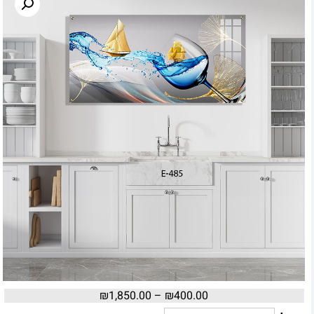
₪
1,850.00
–
₪
400.00