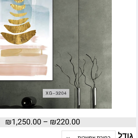
₪
1,250.00
–
₪
220.00
גודל