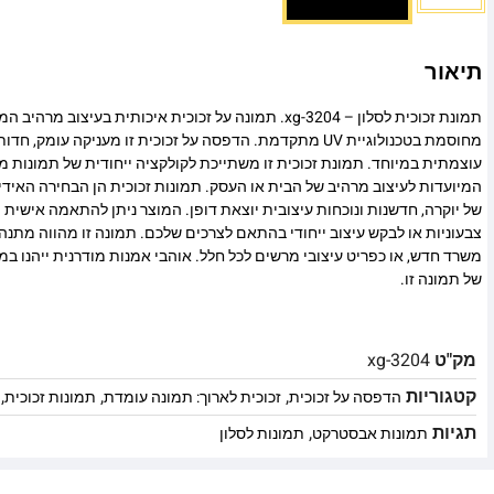
תיאור
תמונת זכוכית לסלון – xg-3204. תמונה על זכוכית איכותית בעיצו
מחוסמת בטכנולוגיית UV מתקדמת. הדפסה על זכוכית זו מעניקה עומ
עוצמתית במיוחד. תמונת זכוכית זו משתייכת לקולקציה ייחודית של תמונות מו
המיועדות לעיצוב מרהיב של הבית או העסק. תמונות זכוכית הן הבחירה האיד
של יוקרה, חדשנות ונוכחות עיצובית יוצאת דופן. המוצר ניתן להתאמה אישית מ
צבעוניות או לבקש עיצוב ייחודי בהתאם לצרכים שלכם. תמונה זו מהווה מתנה
משרד חדש, או כפריט עיצובי מרשים לכל חלל. אוהבי אמנות מודרנית ייהנו 
של תמונה זו.
מק"ט
xg-3204
קטגוריות
,
,
,
הדפסה על זכוכית
זכוכית לארוך: תמונה עומדת
תמונות זכוכית
תגיות
,
תמונות אבסטרקט
תמונות לסלון