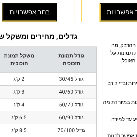
 אפשרויות
בחר אפשרויות
גדלים, מחירים ומשקל של
 ההדבק, מה
ת תמונות על
גודל תמונת
משקל תמונת
 האוכל.
הזכוכית
הזכוכית
גודל 30/45
2 ק"ג
ת ובדיוק רב.
גודל 40/60
3 ק"ג
200 DPI ורזולוציות גובות במיוחדת מה
גודל 50/70
4 ק"ג
גודל 60/90
6.5 ק"ג
ע עד למידה
גודל 70/100
8.5 ק"ג
 אפשר לפנות