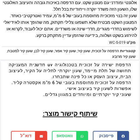
אלגנטי ומודרני עם מנגנון שקט. עם הדפסה באיכות גובהה והעיצוב האלגנטי
שלו, השעון הזה משדר יוקרה וייחודיות בכל חלל.
שעון זה בנוי מזכוכית מחוסמת בעובי של 6 מ"מ, עמיד ואטרקטיבי כאחד.
המנגנון השקט מבטיח שלא תשמעו צלילי תקתוק, מה שהופך אותו לאידיאלי
לשימוש בחדרי מגורים, חדרי שינה או משרדים. אתם יכול לעבוד, לקרוא או
להירגע בשקט ושלווה, בידיעה שהזמן עדיין מתקתק ברקע.
מק"ט
WC-S-019
קטגוריות
הדפסה על זכוכית
,
שעון קיר
,
שעון קיר אפור
,
שעון קיר לבן
,
שעון קיר למטבח
,
שעון קיר מרובע
הדפסת ישירה על זכוכית בטכנולוגיה uv חדשנית המעניקה
תחושה של תלת מיימד, שעון יוקרתי לתליה על הקיר, לעיצוב
הבית, עיצוב העסק או כל פינה שתבחרו.
הדפסה על זכוכית מחוסמת בעובי של 6 מ"מ אקסטרה קליר.
אפשרות לשעון קיר בעיצוב אישי.
שעוני קיר יוקרתיים ומיוחדים במגוון גדלים.
שיתוף קישור מוצר:
פייסבוק
וואטסאפ
דוא״ל