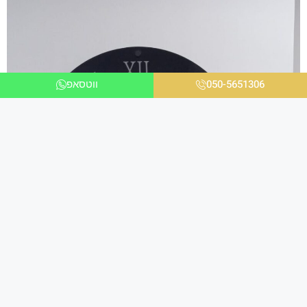
050-5651306
ווטסאפ