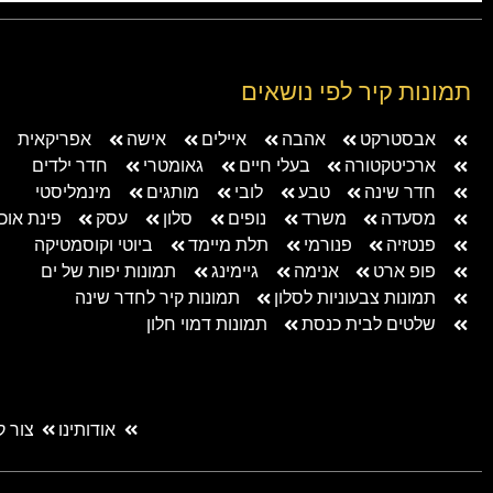
תמונות קיר לפי נושאים
אבסטרקט
אהבה
איילים
אישה
אפריקאית
ארכיטקטורה
בעלי חיים
גאומטרי
חדר ילדים
חדר שינה
טבע
לובי
מותגים
מינמליסטי
מסעדה
משרד
נופים
סלון
עסק
פינת אוכ
פנטזיה
פנורמי
תלת מיימד
ביוטי וקוסמטיקה
פופ ארט
אנימה
גיימינג
תמונות יפות של ים
תמונות צבעוניות לסלון
תמונות קיר לחדר שינה
שלטים לבית כנסת
תמונות דמוי חלון
אודותינו
צור 