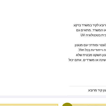
יש. מדגם – WC-S-014. שעון זכוכית מרובע לקיר במשרד ברקע
 או המשרד. מתאים גם
לעיצוב העסק בצורה יוקרתית וייחודית , זכוכית מחוסמת 6מ"מ הדפסה על זכוכית בטכנולוגיה UV
גנטי ומודרני עם מנגנון
וייחודיות בכל חלל.
טיבי כאחד. המנגנון השקט מבטיח שלא
שינה או משרדים. אתם יכול
ן קיר מרובע