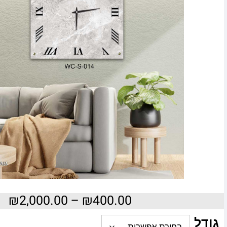
₪
2,000.00
–
₪
400.00
גודל