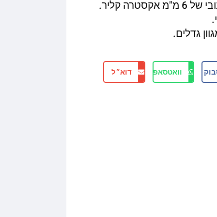
טרה קליר.
.
וון גדלים.
בוק
וואטסאפ
דוא״ל