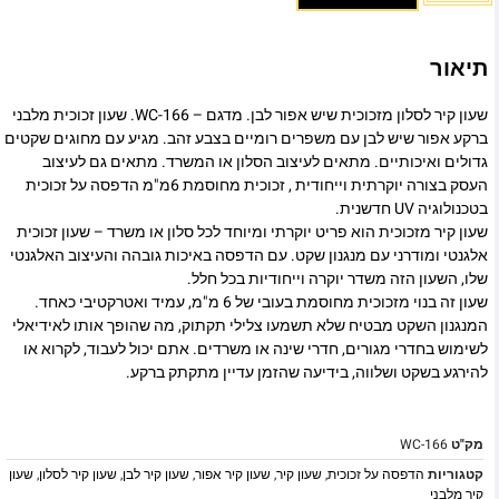
תיאור
שעון קיר לסלון מזכוכית שיש אפור לבן. מדגם – WC-166. שעון זכוכית מלבני
ברקע אפור שיש לבן עם משפרים רומיים בצבע זהב. מגיע עם מחוגים שקטים
גדולים ואיכותיים. מתאים לעיצוב הסלון או המשרד. מתאים גם לעיצוב
העסק בצורה יוקרתית וייחודית , זכוכית מחוסמת 6מ"מ הדפסה על זכוכית
בטכנולוגיה UV חדשנית.
שעון קיר מזכוכית הוא פריט יוקרתי ומיוחד לכל סלון או משרד – שעון זכוכית
אלגנטי ומודרני עם מנגנון שקט. עם הדפסה באיכות גובהה והעיצוב האלגנטי
שלו, השעון הזה משדר יוקרה וייחודיות בכל חלל.
שעון זה בנוי מזכוכית מחוסמת בעובי של 6 מ"מ, עמיד ואטרקטיבי כאחד.
המנגנון השקט מבטיח שלא תשמעו צלילי תקתוק, מה שהופך אותו לאידיאלי
לשימוש בחדרי מגורים, חדרי שינה או משרדים. אתם יכול לעבוד, לקרוא או
להירגע בשקט ושלווה, בידיעה שהזמן עדיין מתקתק ברקע.
מק"ט
WC-166
קטגוריות
הדפסה על זכוכית
,
שעון קיר
,
שעון קיר אפור
,
שעון קיר לבן
,
שעון קיר לסלון
,
שעון
קיר מלבני