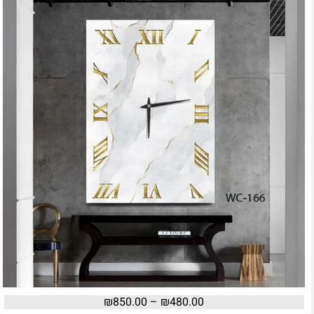
₪
850.00
–
₪
480.00