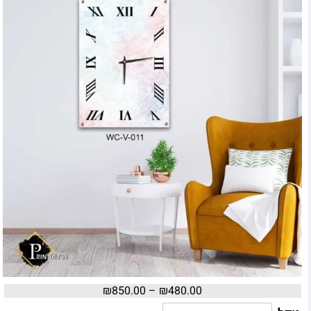
₪
850.00
–
₪
480.00