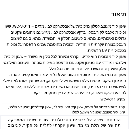
תיאור
שעון קיר מעוצב לסלון מזכוכית של אבסטרקט לבן. מדגם – WC-V-011. שעון
זכוכית מלבני לקיר בסלון ברקע אבסטרקט לבן. מגיע עם מחוגים שקטים
גדולים ואיכותיים. מתאים לעיצוב הסלון או המשרד. מתאים גם לעיצוב
העסק בצורה יוקרתית וייחודית , זכוכית מחוסמת 6מ"מ הדפסה על זכוכית
בטכנולוגיה UV חדשנית.
שעון קיר מזכוכית הוא פריט יוקרתי ומיוחד לכל סלון או משרד – שעון זכוכית
אלגנטי ומודרני עם מנגנון שקט. עם הדפסה באיכות גובהה והעיצוב האלגנטי
שלו, השעון הזה משדר יוקרה וייחודיות בכל חלל.
שעון זה בנוי מזכוכית מחוסמת בעובי של 6 מ"מ, עמיד ואטרקטיבי כאחד.
המנגנון השקט מבטיח שלא תשמעו צלילי תקתוק, מה שהופך אותו לאידיאלי
לשימוש בחדרי מגורים, חדרי שינה או משרדים. אתם יכול לעבוד, לקרוא או
להירגע בשקט ושלווה, בידיעה שהזמן עדיין מתקתק ברקע.
מק"ט
WC-V-011
קטגוריות
הדפסה על זכוכית
,
שעון קיר
,
שעון קיר לבן
,
שעון קיר לסלון
,
שעון קיר מלבני
,
שעון קיר מעוצב
,
שעון קיר מעוצב לסלון
הדפסת ישירה על זכוכית בטכנולוגיה uv חדשנית המעניקה
תחושה של תלת מיימד, שעון יוקרתי לתליה על הקיר, לעיצוב