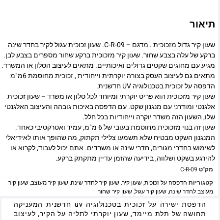
תיאור
שעון קיר גדול מזכוכית . מדגם – C-R-09. שעון זכוכית עגול לקיר בחדר שינה
ברקע של עלה בצבע שחור. שעון קיר מזכוכית ברקע שחור מספרים בצבע לבן.
מגיע עם מחוגים שקטים גדולים ואיכותיים. מתאים לעיצוב הסלון או המשרד.
מתאים גם לעיצוב העסק בצורה יוקרתית וייחודית , זכוכית מחוסמת 6מ"מ
הדפסה על זכוכית בטכנולוגיה UV חדשנית.
שעון קיר מזכוכית הוא פריט יוקרתי ומיוחד לכל סלון או משרד – שעון זכוכית
אלגנטי ומודרני עם מנגנון שקט. עם הדפסה באיכות גובהה והעיצוב האלגנטי
שלו, השעון הזה משדר יוקרה וייחודיות בכל חלל.
שעון זה בנוי מזכוכית מחוסמת בעובי של 6 מ"מ, עמיד ואטרקטיבי כאחד.
המנגנון השקט מבטיח שלא תשמעו צלילי תקתוק, מה שהופך אותו לאידיאלי
לשימוש בחדרי מגורים, חדרי שינה או משרדים. אתם יכול לעבוד, לקרוא או
להירגע בשקט ושלווה, בידיעה שהזמן עדיין מתקתק ברקע.
מק"ט
C-R-09
קטגוריות
הדפסה על זכוכית
,
שעון קיר
,
שעון קיר לחדר שינה
,
שעון קיר מעוצב
,
שעון קיר
מעוצב לחדר שינה
,
שעון קיר עגול
,
שעון קיר שחור
הדפסת ישירה על זכוכית בטכנולוגיה uv חדשנית המעניקה
תחושה של תלת מיימד, שעון יוקרתי לתליה על הקיר, לעיצוב