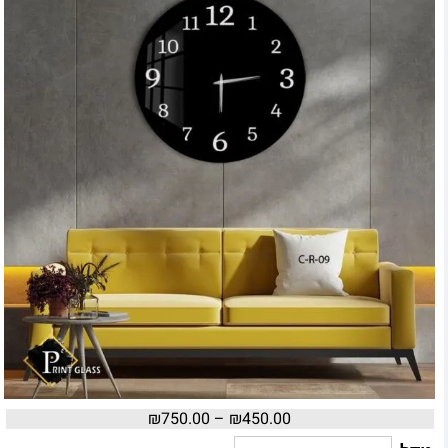
₪
750.00
–
₪
450.00