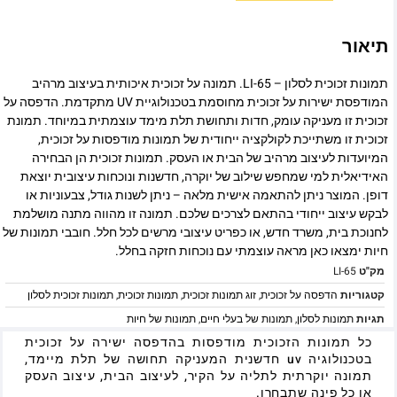
תיאור
תמונות זכוכית לסלון – LI-65. תמונה על זכוכית איכותית בעיצוב מרהיב
המודפסת ישירות על זכוכית מחוסמת בטכנולוגיית UV מתקדמת. הדפסה על
זכוכית זו מעניקה עומק, חדות ותחושת תלת מימד עוצמתית במיוחד. תמונת
זכוכית זו משתייכת לקולקציה ייחודית של תמונות מודפסות על זכוכית,
המיועדות לעיצוב מרהיב של הבית או העסק. תמונות זכוכית הן הבחירה
האידיאלית למי שמחפש שילוב של יוקרה, חדשנות ונוכחות עיצובית יוצאת
דופן. המוצר ניתן להתאמה אישית מלאה – ניתן לשנות גודל, צבעוניות או
לבקש עיצוב ייחודי בהתאם לצרכים שלכם. תמונה זו מהווה מתנה מושלמת
לחנוכת בית, משרד חדש, או כפריט עיצובי מרשים לכל חלל. חובבי תמונות של
חיות ימצאו כאן מראה עוצמתי עם נוכחות חזקה בחלל.
מק"ט
LI-65
קטגוריות
הדפסה על זכוכית
,
זוג תמונות זכוכית
,
תמונות זכוכית
,
תמונות זכוכית לסלון
תגיות
תמונות לסלון
,
תמונות של בעלי חיים
,
תמונות של חיות
כל תמונות הזכוכית מודפסות בהדפסה ישירה על זכוכית
בטכנולוגיה uv חדשנית המעניקה תחושה של תלת מיימד,
תמונה יוקרתית לתליה על הקיר, לעיצוב הבית, עיצוב העסק
או כל פינה שתבחרו.