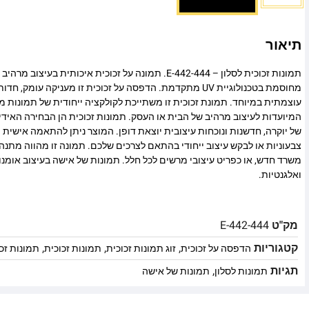
תיאור
תמונות זכוכית לסלון – E-442-444. תמונה על זכוכית איכותית 
מחוסמת בטכנולוגיית UV מתקדמת. הדפסה על זכוכית זו מעניקה עומ
עוצמתית במיוחד. תמונת זכוכית זו משתייכת לקולקציה ייחודית של תמונות מו
המיועדות לעיצוב מרהיב של הבית או העסק. תמונות זכוכית הן הבחירה האיד
של יוקרה, חדשנות ונוכחות עיצובית יוצאת דופן. המוצר ניתן להתאמה אישית מ
צבעוניות או לבקש עיצוב ייחודי בהתאם לצרכים שלכם. תמונה זו מהווה מתנה
משרד חדש, או כפריט עיצובי מרשים לכל חלל. תמונות של אישה בעיצוב אומנ
ואלגנטיות.
מק"ט
E-442-444
קטגוריות
,
,
,
הדפסה על זכוכית
זוג תמונות זכוכית
תמונות זכוכית
תמונות זכו
תגיות
,
תמונות לסלון
תמונות של אישה