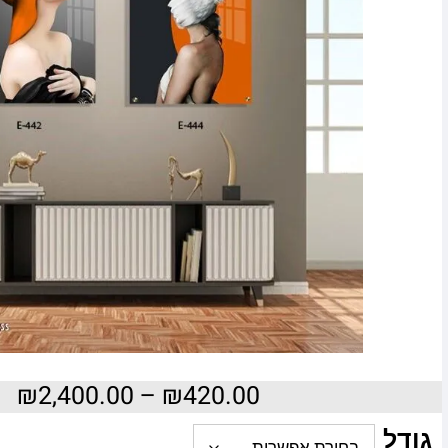
₪
2,400.00
–
₪
420.00
גודל