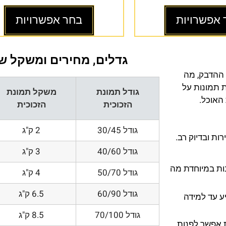
 אפשרויות
בחר אפשרויות
גדלים, מחירים ומשקל של
 ההדבק, מה
ת תמונות על
גודל תמונת
משקל תמונת
 האוכל.
הזכוכית
הזכוכית
גודל 30/45
2 ק"ג
ת ובדיוק רב.
גודל 40/60
3 ק"ג
200 DPI ורזולוציות גובות במיוחדת מה
גודל 50/70
4 ק"ג
גודל 60/90
6.5 ק"ג
ע עד למידה
גודל 70/100
8.5 ק"ג
 אפשר לפנות