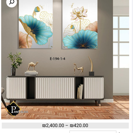
₪
2,400.00
–
₪
420.00