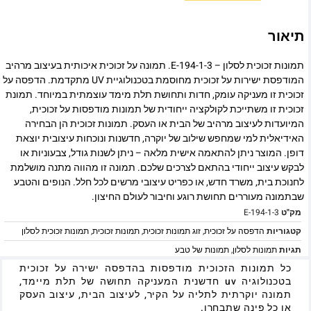
תיאור
תמונות זכוכית לסלון – E-194-1-3. תמונה על זכוכית איכותית בעיצוב מרהיב
המודפסת ישירות על זכוכית מחוסמת בטכנולוגיית UV מתקדמת. הדפסה על
זכוכית זו מעניקה עומק, חדות ותחושת תלת מימד עוצמתית במיוחד. תמונת
זכוכית זו משתייכת לקולקציה ייחודית של תמונות מודפסות על זכוכית,
המיועדות לעיצוב מרהיב של הבית או העסק. תמונות זכוכית הן הבחירה
האידיאלית למי שמחפש שילוב של יוקרה, חדשנות ונוכחות עיצובית יוצאת
דופן. המוצר ניתן להתאמה אישית מלאה – ניתן לשנות גודל, צבעוניות או
לבקש עיצוב ייחודי בהתאם לצרכים שלכם. תמונה זו מהווה מתנה מושלמת
לחנוכת בית, משרד חדש, או כפריט עיצובי מרשים לכל חלל. הנופים והטבע
שבתמונה מעוררים תחושת רוגע וחיבור לעולם החיצון.
מק"ט
E-194-1-3
קטגוריות
הדפסה על זכוכית
,
זוג תמונות זכוכית
,
תמונות זכוכית
,
תמונות זכוכית לסלון
תגיות
תמונות לסלון
,
תמונות של טבע
כל תמונות הזכוכית מודפסות בהדפסה ישירה על זכוכית
בטכנולוגיה uv חדשנית המעניקה תחושה של תלת מיימד,
תמונה יוקרתית לתליה על הקיר, לעיצוב הבית, עיצוב העסק
או כל פינה שתבחרו.