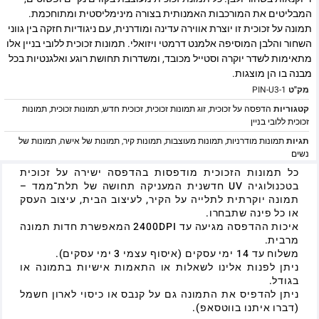
המבליטים את המורכבות האמנותית בצורה מינימליסטית ומתוחכמת.
תמונה על זכוכית זו יוצרת אווירה עדינה ומודרנית, עם ניגודיות חזקה בין גווני
השחור והלבן המוסיפה אלמנט דרמטי ויזואלי. תמונות זכוכית ללובי בניין אלו
מתאימות לשדר יוקרה וסטייל מכובד, ומשדרות תחושת רוגע ואלגנטיות בכל
מבנה בו הן מוצגות.
מק"ט
PIN-U3-1
קטגוריות
הדפסה על זכוכית
,
זוג תמונות זכוכית
,
זכוכית חדש
,
תמונות זכוכית
,
תמונות
זכוכית ללובי בניין
תגיות
תמונות מודרניות
,
תמונות מעוצבות
,
תמונות קיר
,
תמונות של אישה
,
תמונות של
נשים
כל תמונות הזכוכית מודפסות בהדפסה ישירה על זכוכית
בטכנולוגיה UV חדשנית המעניקה תחושה של תלת־ממד –
תמונה יוקרתית לתלייה על הקיר, לעיצוב הבית, עיצוב העסק
או כל פינה שתבחרו.
איכות ההדפסה מגיעה עד 2400DPI המאפשרת חדות תמונה
מרבית.
משלוח עד 14 ימי עסקים (איסוף עצמי 3 ימי עסקים).
ניתן לפנות אלינו לשאלות או התאמות אישיות בתמונה או
בגודל.
ניתן להדפיס את התמונה גם על קנבס או כיסוי לארון חשמל
(דברו איתנו בווטסאפ).