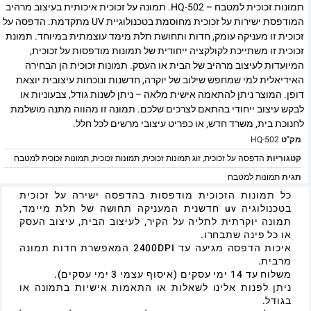
תמונות זכוכית למטבח – HQ-502. תמונה על זכוכית איכותית בעיצוב מרהיב
המודפסת ישירות על זכוכית מחוסמת בטכנולוגיית UV מתקדמת. הדפסה על
זכוכית זו מעניקה עומק, חדות ותחושת תלת מימד עוצמתית במיוחד. תמונת
זכוכית זו משתייכת לקולקציה ייחודית של תמונות מודפסות על זכוכית,
המיועדות לעיצוב מרהיב של הבית או העסק. תמונות זכוכית הן הבחירה
האידיאלית למי שמחפש שילוב של יוקרה, חדשנות ונוכחות עיצובית יוצאת
דופן. המוצר ניתן להתאמה אישית מלאה – ניתן לשנות גודל, צבעוניות או
לבקש עיצוב ייחודי בהתאם לצרכים שלכם. תמונה זו מהווה מתנה מושלמת
לחנוכת בית, משרד חדש, או כפריט עיצובי מרשים לכל חלל.
מק"ט
HQ-502
קטגוריות
הדפסה על זכוכית
,
זוג תמונות זכוכית
,
תמונות זכוכית
,
תמונות זכוכית למטבח
תגית
תמונות למטבח
כל תמונות הזכוכית מודפסות בהדפסה ישירה על זכוכית
בטכנולוגיה uv חדשנית המעניקה תחושה של תלת מיימד,
תמונה יוקרתית לתליה על הקיר, לעיצוב הבית, עיצוב העסק
או כל פינה שתבחרו.
איכות הדפסה מגיעה עד 2400DPI המאפשרת חדות תמונה
מרבית.
משלוח עד 14 ימי עסקים (איסוף עצמי 3 ימי עסקים).
ניתן לפנות אלינו לשאלות או התאמות אישיות בתמונה או
בגודל.