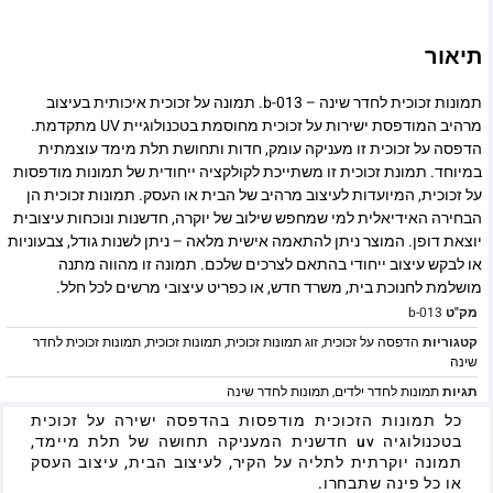
תיאור
תמונות זכוכית לחדר שינה – b-013. תמונה על זכוכית איכותית בעיצוב
מרהיב המודפסת ישירות על זכוכית מחוסמת בטכנולוגיית UV מתקדמת.
הדפסה על זכוכית זו מעניקה עומק, חדות ותחושת תלת מימד עוצמתית
במיוחד. תמונת זכוכית זו משתייכת לקולקציה ייחודית של תמונות מודפסות
על זכוכית, המיועדות לעיצוב מרהיב של הבית או העסק. תמונות זכוכית הן
הבחירה האידיאלית למי שמחפש שילוב של יוקרה, חדשנות ונוכחות עיצובית
יוצאת דופן. המוצר ניתן להתאמה אישית מלאה – ניתן לשנות גודל, צבעוניות
או לבקש עיצוב ייחודי בהתאם לצרכים שלכם. תמונה זו מהווה מתנה
מושלמת לחנוכת בית, משרד חדש, או כפריט עיצובי מרשים לכל חלל.
מק"ט
b-013
קטגוריות
הדפסה על זכוכית
,
זוג תמונות זכוכית
,
תמונות זכוכית
,
תמונות זכוכית לחדר
שינה
תגיות
תמונות לחדר ילדים
,
תמונות לחדר שינה
כל תמונות הזכוכית מודפסות בהדפסה ישירה על זכוכית
בטכנולוגיה uv חדשנית המעניקה תחושה של תלת מיימד,
תמונה יוקרתית לתליה על הקיר, לעיצוב הבית, עיצוב העסק
או כל פינה שתבחרו.