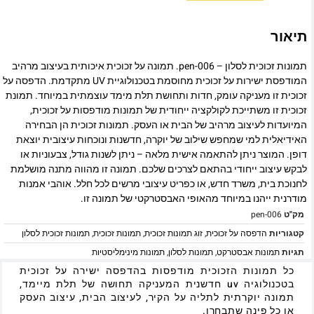
תיאור
תמונות זכוכית לסלון – pen-006. תמונה על זכוכית איכותית בעיצוב מרהיב
המודפסת ישירות על זכוכית מחוסמת בטכנולוגיית UV מתקדמת. הדפסה על
זכוכית זו מעניקה עומק, חדות ותחושת תלת מימד עוצמתית במיוחד. תמונת
זכוכית זו משתייכת לקולקציה ייחודית של תמונות מודפסות על זכוכית,
המיועדות לעיצוב מרהיב של הבית או העסק. תמונות זכוכית הן הבחירה
האידיאלית למי שמחפש שילוב של יוקרה, חדשנות ונוכחות עיצובית יוצאת
דופן. המוצר ניתן להתאמה אישית מלאה – ניתן לשנות גודל, צבעוניות או
לבקש עיצוב ייחודי בהתאם לצרכים שלכם. תמונה זו מהווה מתנה מושלמת
לחנוכת בית, משרד חדש, או כפריט עיצובי מרשים לכל חלל. אוהבי אמנות
מודרנית ייהנו במיוחד מהאופי האבסטרקטי של תמונה זו.
מק"ט
pen-006
קטגוריות
הדפסה על זכוכית
,
זוג תמונות זכוכית
,
תמונות זכוכית
,
תמונות זכוכית לסלון
תגיות
תמונות אבסטרקט
,
תמונות לסלון
,
תמונות מינימליסטיות
כל תמונות הזכוכית מודפסות בהדפסה ישירה על זכוכית
בטכנולוגיה uv חדשנית המעניקה תחושה של תלת מיימד,
תמונה יוקרתית לתליה על הקיר, לעיצוב הבית, עיצוב העסק
או כל פינה שתבחרו.