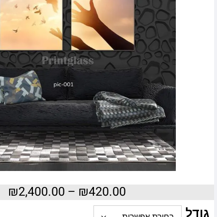
₪
2,400.00
–
₪
420.00
גודל