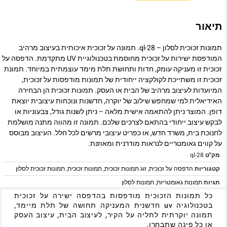
תיאור
תמונות זכוכית לסלון – ql-28. תמונה על זכוכית איכותית בעיצוב מרהיב
המודפסת ישירות על זכוכית מחוסמת בטכנולוגיית UV מתקדמת. הדפסה על
זכוכית זו מעניקה עומק, חדות ותחושת תלת מימד עוצמתית במיוחד. תמונת
זכוכית זו משתייכת לקולקציה ייחודית של תמונות מודפסות על זכוכית,
המיועדות לעיצוב מרהיב של הבית או העסק. תמונות זכוכית הן הבחירה
האידיאלית למי שמחפש שילוב של יוקרה, חדשנות ונוכחות עיצובית יוצאת
דופן. המוצר ניתן להתאמה אישית מלאה – ניתן לשנות גודל, צבעוניות או
לבקש עיצוב ייחודי בהתאם לצרכים שלכם. תמונה זו מהווה מתנה מושלמת
לחנוכת בית, משרד חדש, או כפריט עיצובי מרשים לכל חלל. העיצוב מבוסס
על קווים גאומטריים לנראות מודרנית ומאוזנת.
מק"ט
ql-28
קטגוריות
הדפסה על זכוכית
,
זוג תמונות זכוכית
,
תמונות זכוכית
,
תמונות זכוכית לסלון
תגיות
תמונות גאומטריות
,
תמונות לסלון
כל תמונות הזכוכית מודפסות בהדפסה ישירה על זכוכית
בטכנולוגיה uv חדשנית המעניקה תחושה של תלת מיימד,
תמונה יוקרתית לתליה על הקיר, לעיצוב הבית, עיצוב העסק
או כל פינה שתבחרו.