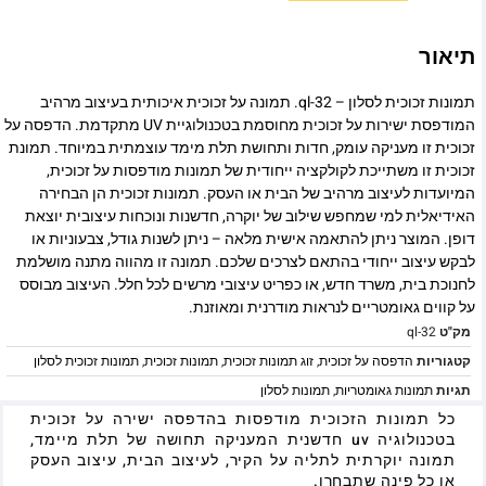
תיאור
תמונות זכוכית לסלון – ql-32. תמונה על זכוכית איכותית בעיצוב מרהיב
המודפסת ישירות על זכוכית מחוסמת בטכנולוגיית UV מתקדמת. הדפסה על
זכוכית זו מעניקה עומק, חדות ותחושת תלת מימד עוצמתית במיוחד. תמונת
זכוכית זו משתייכת לקולקציה ייחודית של תמונות מודפסות על זכוכית,
המיועדות לעיצוב מרהיב של הבית או העסק. תמונות זכוכית הן הבחירה
האידיאלית למי שמחפש שילוב של יוקרה, חדשנות ונוכחות עיצובית יוצאת
דופן. המוצר ניתן להתאמה אישית מלאה – ניתן לשנות גודל, צבעוניות או
לבקש עיצוב ייחודי בהתאם לצרכים שלכם. תמונה זו מהווה מתנה מושלמת
לחנוכת בית, משרד חדש, או כפריט עיצובי מרשים לכל חלל. העיצוב מבוסס
על קווים גאומטריים לנראות מודרנית ומאוזנת.
מק"ט
ql-32
קטגוריות
הדפסה על זכוכית
,
זוג תמונות זכוכית
,
תמונות זכוכית
,
תמונות זכוכית לסלון
תגיות
תמונות גאומטריות
,
תמונות לסלון
כל תמונות הזכוכית מודפסות בהדפסה ישירה על זכוכית
בטכנולוגיה uv חדשנית המעניקה תחושה של תלת מיימד,
תמונה יוקרתית לתליה על הקיר, לעיצוב הבית, עיצוב העסק
או כל פינה שתבחרו.