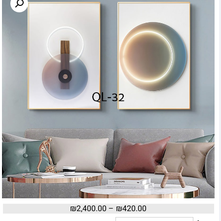
₪
2,400.00
–
₪
420.00