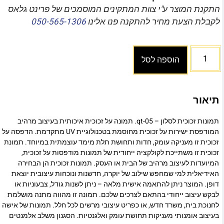
התקנת המוצר ע"י צוות המתקינים המוסמכים של פרינט גלאס
לקבלת הצעת מחיר להתקנה פנו אלינו
050-565-1306
הוספה לסל
תיאור
תמונות זכוכית לסלון – qt-05. תמונה על זכוכית איכותית בעיצוב מרהיב
המודפסת ישירות על זכוכית מחוסמת בטכנולוגיית UV מתקדמת. הדפסה על
זכוכית זו מעניקה עומק, חדות ותחושת תלת מימד עוצמתית במיוחד. תמונת
זכוכית זו משתייכת לקולקציה ייחודית של תמונות מודפסות על זכוכית,
המיועדות לעיצוב מרהיב של הבית או העסק. תמונות זכוכית הן הבחירה
האידיאלית למי שמחפש שילוב של יוקרה, חדשנות ונוכחות עיצובית יוצאת
דופן. המוצר ניתן להתאמה אישית מלאה – ניתן לשנות גודל, צבעוניות או
לבקש עיצוב ייחודי בהתאם לצרכים שלכם. תמונה זו מהווה מתנה מושלמת
לחנוכת בית, משרד חדש, או כפריט עיצובי מרשים לכל חלל. תמונות של אישה
בעיצוב אומנותי מעניקות תחושת עומק ואלגנטיות. הסגנון משלב אלמנטים