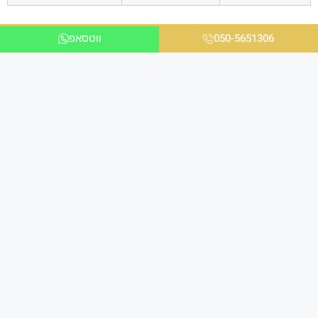
050-5651306
ווטסאפ
אנו ניצבים בחזית הטכנולוגיה ומציעים פתרונות
מתקדמים לכל הלקוחות בכל הקשור להדפסת תמונות
במגוון עיצובים שונים לבית ולמשרד באיכות גבוהה
ומראה יוקרתי במיוחד.