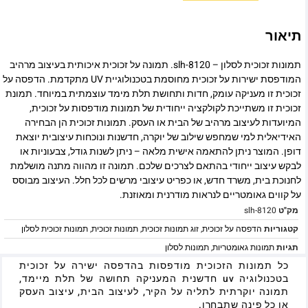
תיאור
תמונות זכוכית לסלון – slh-8120. תמונה על זכוכית איכותית בעיצוב מרהיב
המודפסת ישירות על זכוכית מחוסמת בטכנולוגיית UV מתקדמת. הדפסה על
זכוכית זו מעניקה עומק, חדות ותחושת תלת מימד עוצמתית במיוחד. תמונת
זכוכית זו משתייכת לקולקציה ייחודית של תמונות מודפסות על זכוכית,
המיועדות לעיצוב מרהיב של הבית או העסק. תמונות זכוכית הן הבחירה
האידיאלית למי שמחפש שילוב של יוקרה, חדשנות ונוכחות עיצובית יוצאת
דופן. המוצר ניתן להתאמה אישית מלאה – ניתן לשנות גודל, צבעוניות או
לבקש עיצוב ייחודי בהתאם לצרכים שלכם. תמונה זו מהווה מתנה מושלמת
לחנוכת בית, משרד חדש, או כפריט עיצובי מרשים לכל חלל. העיצוב מבוסס
על קווים גאומטריים לנראות מודרנית ומאוזנת.
מק"ט
slh-8120
קטגוריות
הדפסה על זכוכית
,
זוג תמונות זכוכית
,
תמונות זכוכית
,
תמונות זכוכית לסלון
תגיות
תמונות גאומטריות
,
תמונות לסלון
כל תמונות הזכוכית מודפסות בהדפסה ישירה על זכוכית
בטכנולוגיה uv חדשנית המעניקה תחושה של תלת מיימד,
תמונה יוקרתית לתליה על הקיר, לעיצוב הבית, עיצוב העסק
או כל פינה שתבחרו.