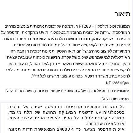
תיאור
תמונות זכוכית לסלון – NT-1288. תמונה על זכוכית איכותית בעיצוב מרהיב
המודפסת ישירות על זכוכית מחוסמת בטכנולוגיית UV מתקדמת. הדפסה על
זכוכית זו מעניקה עומק, חדות ותחושת תלת מימד עוצמתית במיוחד. תמונת
זכוכית זו משתייכת לקולקציה ייחודית של תמונות מודפסות על זכוכית,
המיועדות לעיצוב מרהיב של הבית או העסק. תמונות זכוכית הן הבחירה
האידיאלית למי שמחפש שילוב של יוקרה, חדשנות ונוכחות עיצובית יוצאת
דופן. המוצר ניתן להתאמה אישית מלאה – ניתן לשנות גודל, צבעוניות או
לבקש עיצוב ייחודי בהתאם לצרכים שלכם. תמונה זו מהווה מתנה מושלמת
לחנוכת בית, משרד חדש, או כפריט עיצובי מרשים לכל חלל.
מק"ט
NT-1288
קטגוריות
הדפסה על זכוכית
,
שלוש תמונות זכוכית
,
תמונות זכוכית
,
תמונות זכוכית לסלון
תגית
תמונות לסלון
כל תמונות הזכוכית מודפסות בהדפסה ישירה על זכוכית
בטכנולוגיה uv חדשנית המעניקה תחושה של תלת מיימד,
תמונה יוקרתית לתליה על הקיר, לעיצוב הבית, עיצוב העסק
או כל פינה שתבחרו.
איכות הדפסה מגיעה עד 2400DPI המאפשרת חדות תמונה