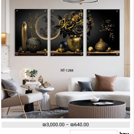
₪
3,000.00
–
₪
640.00