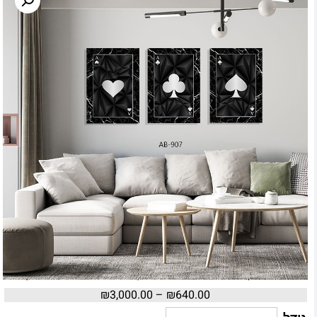
₪
3,000.00
–
₪
640.00