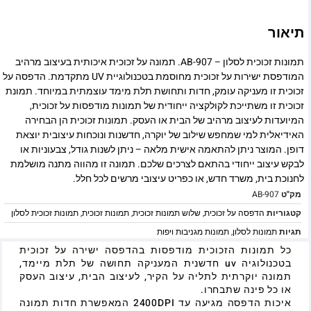
תיאור
תמונות זכוכית לסלון – AB-907. תמונה על זכוכית איכותית בעיצוב מרהיב
המודפסת ישירות על זכוכית מחוסמת בטכנולוגיית UV מתקדמת. הדפסה על
זכוכית זו מעניקה עומק, חדות ותחושת תלת מימד עוצמתית במיוחד. תמונת
זכוכית זו משתייכת לקולקציה ייחודית של תמונות מודפסות על זכוכית,
המיועדות לעיצוב מרהיב של הבית או העסק. תמונות זכוכית הן הבחירה
האידיאלית למי שמחפש שילוב של יוקרה, חדשנות ונוכחות עיצובית יוצאת
דופן. המוצר ניתן להתאמה אישית מלאה – ניתן לשנות גודל, צבעוניות או
לבקש עיצוב ייחודי בהתאם לצרכים שלכם. תמונה זו מהווה מתנה מושלמת
לחנוכת בית, משרד חדש, או כפריט עיצובי מרשים לכל חלל.
מק"ט
AB-907
קטגוריות
הדפסה על זכוכית
,
שלוש תמונות זכוכית
,
תמונות זכוכית
,
תמונות זכוכית לסלון
תגיות
תמונות לסלון
,
תמונות מגניבות ויפות
כל תמונות הזכוכית מודפסות בהדפסה ישירה על זכוכית
בטכנולוגיה uv חדשנית המעניקה תחושה של תלת מיימד,
תמונה יוקרתית לתליה על הקיר, לעיצוב הבית, עיצוב העסק
או כל פינה שתבחרו.
איכות הדפסה מגיעה עד 2400DPI המאפשרת חדות תמונה