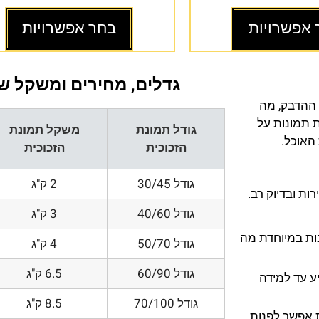
 אפשרויות
בחר אפשרויות
גדלים, מחירים ומשקל של
 ההדבק, מה
ת תמונות על
גודל תמונת
משקל תמונת
 האוכל.
הזכוכית
הזכוכית
גודל 30/45
2 ק"ג
ת ובדיוק רב.
גודל 40/60
3 ק"ג
200 DPI ורזולוציות גובות במיוחדת מה
גודל 50/70
4 ק"ג
גודל 60/90
6.5 ק"ג
ע עד למידה
גודל 70/100
8.5 ק"ג
 אפשר לפנות