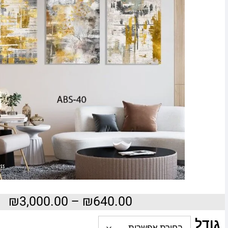
₪
3,000.00
–
₪
640.00
גודל