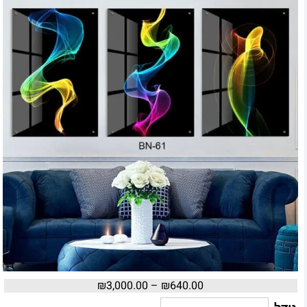
₪
3,000.00
–
₪
640.00