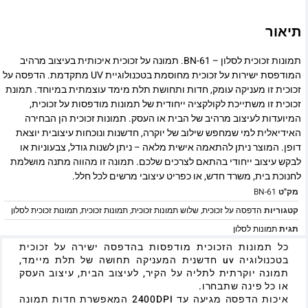
תיאור
תמונות זכוכית לסלון – BN-61. תמונה על זכוכית איכותית בעיצוב מרהיב
המודפסת ישירות על זכוכית מחוסמת בטכנולוגיית UV מתקדמת. הדפסה על
זכוכית זו מעניקה עומק, חדות ותחושת תלת מימד עוצמתית במיוחד. תמונת
זכוכית זו משתייכת לקולקציה ייחודית של תמונות מודפסות על זכוכית,
המיועדות לעיצוב מרהיב של הבית או העסק. תמונות זכוכית הן הבחירה
האידיאלית למי שמחפש שילוב של יוקרה, חדשנות ונוכחות עיצובית יוצאת
דופן. המוצר ניתן להתאמה אישית מלאה – ניתן לשנות גודל, צבעוניות או
לבקש עיצוב ייחודי בהתאם לצרכים שלכם. תמונה זו מהווה מתנה מושלמת
לחנוכת בית, משרד חדש, או כפריט עיצובי מרשים לכל חלל.
מק"ט
BN-61
קטגוריות
הדפסה על זכוכית
,
שלוש תמונות זכוכית
,
תמונות זכוכית
,
תמונות זכוכית לסלון
תגית
תמונות לסלון
כל תמונות הזכוכית מודפסות בהדפסה ישירה על זכוכית
בטכנולוגיה uv חדשנית המעניקה תחושה של תלת מיימד,
תמונה יוקרתית לתליה על הקיר, לעיצוב הבית, עיצוב העסק
או כל פינה שתבחרו.
איכות הדפסה מגיעה עד 2400DPI המאפשרת חדות תמונה