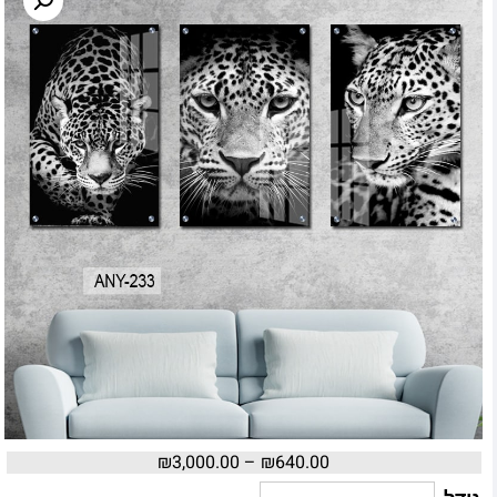
₪
3,000.00
–
₪
640.00