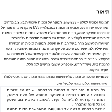
תיאור
תמונות זכוכית לסלון – any-233. תמונה על זכוכית איכותית בעיצוב מרהיב
המודפסת ישירות על זכוכית מחוסמת בטכנולוגיית UV מתקדמת. הדפסה על
זכוכית זו מעניקה עומק, חדות ותחושת תלת מימד עוצמתית במיוחד. תמונת
זכוכית זו משתייכת לקולקציה ייחודית של תמונות מודפסות על זכוכית,
המיועדות לעיצוב מרהיב של הבית או העסק. תמונות זכוכית הן הבחירה
האידיאלית למי שמחפש שילוב של יוקרה, חדשנות ונוכחות עיצובית יוצאת
דופן. המוצר ניתן להתאמה אישית מלאה – ניתן לשנות גודל, צבעוניות או
לבקש עיצוב ייחודי בהתאם לצרכים שלכם. תמונה זו מהווה מתנה מושלמת
לחנוכת בית, משרד חדש, או כפריט עיצובי מרשים לכל חלל.
מק"ט
any-233
קטגוריות
הדפסה על זכוכית
,
שלוש תמונות זכוכית
,
תמונות זכוכית
,
תמונות זכוכית לסלון
תגיות
תמונות לסלון
,
תמונות של בעלי חיים
כל תמונות הזכוכית מודפסות בהדפסה ישירה על זכוכית
בטכנולוגיה uv חדשנית המעניקה תחושה של תלת מיימד,
תמונה יוקרתית לתליה על הקיר, לעיצוב הבית, עיצוב העסק
או כל פינה שתבחרו.
איכות הדפסה מגיעה עד 2400DPI המאפשרת חדות תמונה