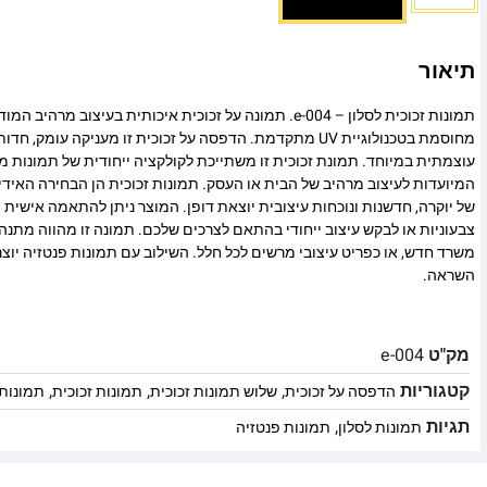
תיאור
תמונות זכוכית לסלון – e-004. תמונה על זכוכית איכותית בעיצוב מ
מחוסמת בטכנולוגיית UV מתקדמת. הדפסה על זכוכית זו מעניקה עומ
עוצמתית במיוחד. תמונת זכוכית זו משתייכת לקולקציה ייחודית של תמונות מו
המיועדות לעיצוב מרהיב של הבית או העסק. תמונות זכוכית הן הבחירה האיד
של יוקרה, חדשנות ונוכחות עיצובית יוצאת דופן. המוצר ניתן להתאמה אישית מ
צבעוניות או לבקש עיצוב ייחודי בהתאם לצרכים שלכם. תמונה זו מהווה מתנה
משרד חדש, או כפריט עיצובי מרשים לכל חלל. השילוב עם תמונות פנטזיה יוצר
השראה.
מק"ט
e-004
קטגוריות
,
,
,
הדפסה על זכוכית
שלוש תמונות זכוכית
תמונות זכוכית
תמונות 
תגיות
,
תמונות לסלון
תמונות פנטזיה