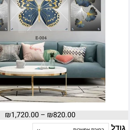
₪
1,720.00
–
₪
820.00
גודל