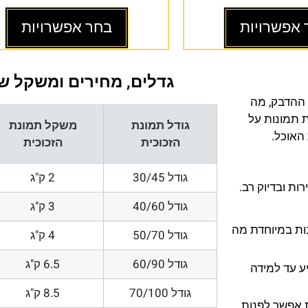
 אפשרויות
בחר אפשרויות
גדלים, מחירים ומשקל של
 ההדבק, מה
ת תמונות על
גודל תמונת
משקל תמונת
 האוכל.
הזכוכית
הזכוכית
גודל 30/45
2 ק"ג
ת ובדיוק רב.
גודל 40/60
3 ק"ג
200 DPI ורזולוציות גובות במיוחדת מה
גודל 50/70
4 ק"ג
גודל 60/90
6.5 ק"ג
ע עד למידה
גודל 70/100
8.5 ק"ג
 אפשר לפנות