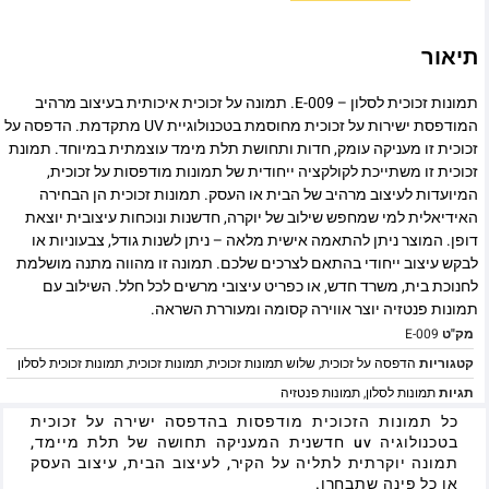
תיאור
תמונות זכוכית לסלון – E-009. תמונה על זכוכית איכותית בעיצוב מרהיב
המודפסת ישירות על זכוכית מחוסמת בטכנולוגיית UV מתקדמת. הדפסה על
זכוכית זו מעניקה עומק, חדות ותחושת תלת מימד עוצמתית במיוחד. תמונת
זכוכית זו משתייכת לקולקציה ייחודית של תמונות מודפסות על זכוכית,
המיועדות לעיצוב מרהיב של הבית או העסק. תמונות זכוכית הן הבחירה
האידיאלית למי שמחפש שילוב של יוקרה, חדשנות ונוכחות עיצובית יוצאת
דופן. המוצר ניתן להתאמה אישית מלאה – ניתן לשנות גודל, צבעוניות או
לבקש עיצוב ייחודי בהתאם לצרכים שלכם. תמונה זו מהווה מתנה מושלמת
לחנוכת בית, משרד חדש, או כפריט עיצובי מרשים לכל חלל. השילוב עם
תמונות פנטזיה יוצר אווירה קסומה ומעוררת השראה.
מק"ט
E-009
קטגוריות
הדפסה על זכוכית
,
שלוש תמונות זכוכית
,
תמונות זכוכית
,
תמונות זכוכית לסלון
תגיות
תמונות לסלון
,
תמונות פנטזיה
כל תמונות הזכוכית מודפסות בהדפסה ישירה על זכוכית
בטכנולוגיה uv חדשנית המעניקה תחושה של תלת מיימד,
תמונה יוקרתית לתליה על הקיר, לעיצוב הבית, עיצוב העסק
או כל פינה שתבחרו.