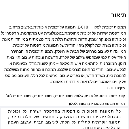
תיאור
תמונות זכוכית לסלון – E-010. תמונה על זכוכית איכותית בעיצוב מרהיב
המודפסת ישירות על זכוכית מחוסמת בטכנולוגיית UV מתקדמת. הדפסה על
זכוכית זו מעניקה עומק, חדות ותחושת תלת מימד עוצמתית במיוחד. תמונת
זכוכית זו משתייכת לקולקציה ייחודית של תמונות מודפסות על זכוכית,
המיועדות לעיצוב מרהיב של הבית או העסק. תמונות זכוכית הן הבחירה
האידיאלית למי שמחפש שילוב של יוקרה, חדשנות ונוכחות עיצובית יוצאת
דופן. המוצר ניתן להתאמה אישית מלאה – ניתן לשנות גודל, צבעוניות או
לבקש עיצוב ייחודי בהתאם לצרכים שלכם. תמונה זו מהווה מתנה מושלמת
לחנוכת בית, משרד חדש, או כפריט עיצובי מרשים לכל חלל. העיצוב מבוסס
על קווים גאומטריים לנראות מודרנית ומאוזנת.
מק"ט
E-010
קטגוריות
הדפסה על זכוכית
,
שלוש תמונות זכוכית
,
תמונות זכוכית
,
תמונות זכוכית לסלון
תגיות
תמונות גאומטריות
,
תמונות לסלון
כל תמונות הזכוכית מודפסות בהדפסה ישירה על זכוכית
בטכנולוגיה uv חדשנית המעניקה תחושה של תלת מיימד,
תמונה יוקרתית לתליה על הקיר, לעיצוב הבית, עיצוב העסק
או כל פינה שתבחרו.