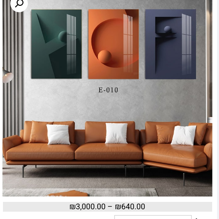
₪
3,000.00
–
₪
640.00