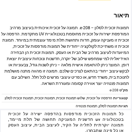
תיאור
תמונות זכוכית לסלון – e-208. תמונה על זכוכית איכותית בעיצוב מרהיב
המודפסת ישירות על זכוכית מחוסמת בטכנולוגיית UV מתקדמת. הדפסה על
זכוכית זו מעניקה עומק, חדות ותחושת תלת מימד עוצמתית במיוחד. תמונת
זכוכית זו משתייכת לקולקציה ייחודית של תמונות מודפסות על זכוכית,
המיועדות לעיצוב מרהיב של הבית או העסק. תמונות זכוכית הן הבחירה
האידיאלית למי שמחפש שילוב של יוקרה, חדשנות ונוכחות עיצובית יוצאת
דופן. המוצר ניתן להתאמה אישית מלאה – ניתן לשנות גודל, צבעוניות או
לבקש עיצוב ייחודי בהתאם לצרכים שלכם. תמונה זו מהווה מתנה מושלמת
לחנוכת בית, משרד חדש, או כפריט עיצובי מרשים לכל חלל. השילוב עם
תמונות פנטזיה יוצר אווירה קסומה ומעוררת השראה.
מק"ט
e-208
קטגוריות
הדפסה על זכוכית
,
שלוש תמונות זכוכית
,
תמונות זכוכית
,
תמונות זכוכית לסלון
תגיות
תמונות לסלון
,
תמונות פנטזיה
כל תמונות הזכוכית מודפסות בהדפסה ישירה על זכוכית
בטכנולוגיה uv חדשנית המעניקה תחושה של תלת מיימד,
תמונה יוקרתית לתליה על הקיר, לעיצוב הבית, עיצוב העסק
או כל פינה שתבחרו.