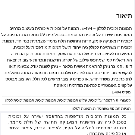
תיאור
תמונות זכוכית לסלון – E-494. תמונה על זכוכית איכותית בעיצוב מרהיב
המודפסת ישירות על זכוכית מחוסמת בטכנולוגיית UV מתקדמת. הדפסה על
זכוכית זו מעניקה עומק, חדות ותחושת תלת מימד עוצמתית במיוחד. תמונת
זכוכית זו משתייכת לקולקציה ייחודית של תמונות מודפסות על זכוכית,
המיועדות לעיצוב מרהיב של הבית או העסק. תמונות זכוכית הן הבחירה
האידיאלית למי שמחפש שילוב של יוקרה, חדשנות ונוכחות עיצובית יוצאת
דופן. המוצר ניתן להתאמה אישית מלאה – ניתן לשנות גודל, צבעוניות או
לבקש עיצוב ייחודי בהתאם לצרכים שלכם. תמונה זו מהווה מתנה מושלמת
לחנוכת בית, משרד חדש, או כפריט עיצובי מרשים לכל חלל. העיצוב מבוסס
על קווים גאומטריים לנראות מודרנית ומאוזנת.
מק"ט
E-494
קטגוריות
הדפסה על זכוכית
,
שלוש תמונות זכוכית
,
תמונות זכוכית
,
תמונות זכוכית לסלון
תגיות
תמונות גאומטריות
,
תמונות לסלון
כל תמונות הזכוכית מודפסות בהדפסה ישירה על זכוכית
בטכנולוגיה uv חדשנית המעניקה תחושה של תלת מיימד,
תמונה יוקרתית לתליה על הקיר, לעיצוב הבית, עיצוב העסק
או כל פינה שתבחרו.