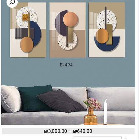
₪
3,000.00
–
₪
640.00