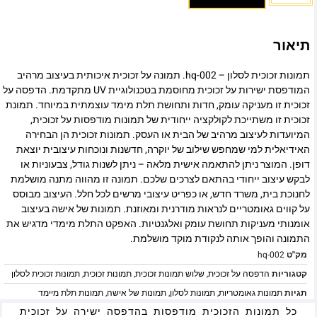
תיאור
תמונות זכוכית לסלון – hq-002. תמונה על זכוכית איכותית בעיצוב מרהיב
המודפסת ישירות על זכוכית מחוסמת בטכנולוגיית UV מתקדמת. הדפסה על
זכוכית זו מעניקה עומק, חדות ותחושת תלת מימד עוצמתית במיוחד. תמונת
זכוכית זו משתייכת לקולקציה ייחודית של תמונות מודפסות על זכוכית,
המיועדות לעיצוב מרהיב של הבית או העסק. תמונות זכוכית הן הבחירה
האידיאלית למי שמחפש שילוב של יוקרה, חדשנות ונוכחות עיצובית יוצאת
דופן. המוצר ניתן להתאמה אישית מלאה – ניתן לשנות גודל, צבעוניות או
לבקש עיצוב ייחודי בהתאם לצרכים שלכם. תמונה זו מהווה מתנה מושלמת
לחנוכת בית, משרד חדש, או כפריט עיצובי מרשים לכל חלל. העיצוב מבוסס
על קווים גאומטריים לנראות מודרנית ומאוזנת. תמונות של אישה בעיצוב
אומנותי מעניקות תחושת עומק ואלגנטיות. האפקט התלת מימדי מדגיש את
התמונה והופך אותה לנקודת מוקד מושלמת.
מק"ט
hq-002
קטגוריות
הדפסה על זכוכית
,
שלוש תמונות זכוכית
,
תמונות זכוכית
,
תמונות זכוכית לסלון
תגיות
תמונות גאומטריות
,
תמונות לסלון
,
תמונות של אישה
,
תמונות תלת מיימד
כל תמונות הזכוכית מודפסות בהדפסה ישירה על זכוכית