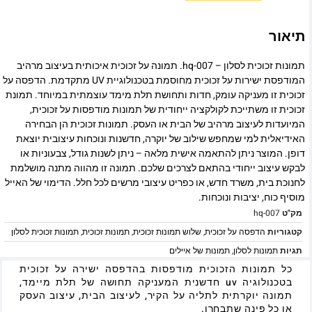
תיאור
תמונות זכוכית לסלון – hq-007. תמונה על זכוכית איכותית בעיצוב מרהיב
המודפסת ישירות על זכוכית מחוסמת בטכנולוגיית UV מתקדמת. הדפסה על
זכוכית זו מעניקה עומק, חדות ותחושת תלת מימד עוצמתית במיוחד. תמונת
זכוכית זו משתייכת לקולקציה ייחודית של תמונות מודפסות על זכוכית,
המיועדות לעיצוב מרהיב של הבית או העסק. תמונות זכוכית הן הבחירה
האידיאלית למי שמחפש שילוב של יוקרה, חדשנות ונוכחות עיצובית יוצאת
דופן. המוצר ניתן להתאמה אישית מלאה – ניתן לשנות גודל, צבעוניות או
לבקש עיצוב ייחודי בהתאם לצרכים שלכם. תמונה זו מהווה מתנה מושלמת
לחנוכת בית, משרד חדש, או כפריט עיצובי מרשים לכל חלל. הדימוי של האייל
מוסיף כוח, יציבות ונוכחות.
מק"ט
hq-007
קטגוריות
הדפסה על זכוכית
,
שלוש תמונות זכוכית
,
תמונות זכוכית
,
תמונות זכוכית לסלון
תגיות
תמונות לסלון
,
תמונות של איילים
כל תמונות הזכוכית מודפסות בהדפסה ישירה על זכוכית
בטכנולוגיה uv חדשנית המעניקה תחושה של תלת מיימד,
תמונה יוקרתית לתליה על הקיר, לעיצוב הבית, עיצוב העסק
או כל פינה שתבחרו.