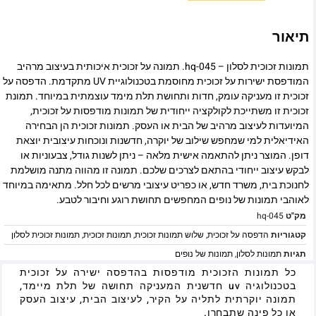
תיאור
תמונות זכוכית לסלון – hq-045. תמונה על זכוכית איכותית בעיצוב מרהיב
המודפסת ישירות על זכוכית מחוסמת בטכנולוגיית UV מתקדמת. הדפסה על
זכוכית זו מעניקה עומק, חדות ותחושת תלת מימד עוצמתית במיוחד. תמונת
זכוכית זו משתייכת לקולקציה ייחודית של תמונות מודפסות על זכוכית,
המיועדות לעיצוב מרהיב של הבית או העסק. תמונות זכוכית הן הבחירה
האידיאלית למי שמחפש שילוב של יוקרה, חדשנות ונוכחות עיצובית יוצאת
דופן. המוצר ניתן להתאמה אישית מלאה – ניתן לשנות גודל, צבעוניות או
לבקש עיצוב ייחודי בהתאם לצרכים שלכם. תמונה זו מהווה מתנה מושלמת
לחנוכת בית, משרד חדש, או כפריט עיצובי מרשים לכל חלל. מתאימה במיוחד
לאוהבי תמונות של נופים המחפשים תחושת רוגע וחיבור לטבע.
מק"ט
hq-045
קטגוריות
הדפסה על זכוכית
,
שלוש תמונות זכוכית
,
תמונות זכוכית
,
תמונות זכוכית לסלון
תגיות
תמונות לסלון
,
תמונות של נופים
כל תמונות הזכוכית מודפסות בהדפסה ישירה על זכוכית
בטכנולוגיה uv חדשנית המעניקה תחושה של תלת מיימד,
תמונה יוקרתית לתליה על הקיר, לעיצוב הבית, עיצוב העסק
או כל פינה שתבחרו.