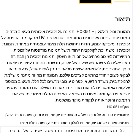
תיאור
תמונות זכוכית לסלון – HQ-051. תמונה על זכוכית איכותית בעיצוב מרהיב
המודפסת ישירות על זכוכית מחוסמת בטכנולוגיית UV מתקדמת. הדפסה על
זכוכית זו מעניקה עומק, חדות ותחושת תלת מימד עוצמתית במיוחד. תמונת
זכוכית זו משתייכת לקולקציה ייחודית של תמונות מודפסות על זכוכית,
המיועדות לעיצוב מרהיב של הבית או העסק. תמונות זכוכית הן הבחירה
האידיאלית למי שמחפש שילוב של יוקרה, חדשנות ונוכחות עיצובית יוצאת
דופן. המוצר ניתן להתאמה אישית מלאה – ניתן לשנות גודל, צבעוניות או
לבקש עיצוב ייחודי בהתאם לצרכים שלכם. תמונה זו מהווה מתנה מושלמת
לחנוכת בית, משרד חדש, או כפריט עיצובי מרשים לכל חלל. העיצוב מבוסס
על קווים גאומטריים לנראות מודרנית ומאוזנת. השילוב עם תמונות פנטזיה
יוצר אווירה קסומה ומעוררת השראה. האפקט התלת מימדי מדגיש את
התמונה והופך אותה לנקודת מוקד מושלמת.
מק"ט
HQ-051
קטגוריות
הדפסה על זכוכית
,
שלוש תמונות זכוכית
,
תמונות זכוכית
,
תמונות זכוכית לסלון
תגיות
תמונות גאומטריות
,
תמונות לסלון
,
תמונות פנטזיה
,
תמונות תלת מיימד
כל תמונות הזכוכית מודפסות בהדפסה ישירה על זכוכית