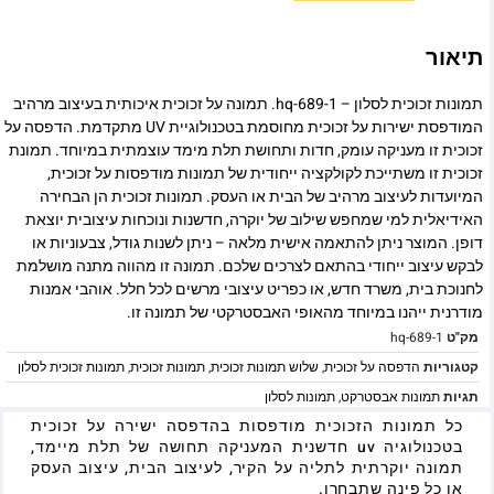
תיאור
תמונות זכוכית לסלון – hq-689-1. תמונה על זכוכית איכותית בעיצוב מרהיב
המודפסת ישירות על זכוכית מחוסמת בטכנולוגיית UV מתקדמת. הדפסה על
זכוכית זו מעניקה עומק, חדות ותחושת תלת מימד עוצמתית במיוחד. תמונת
זכוכית זו משתייכת לקולקציה ייחודית של תמונות מודפסות על זכוכית,
המיועדות לעיצוב מרהיב של הבית או העסק. תמונות זכוכית הן הבחירה
האידיאלית למי שמחפש שילוב של יוקרה, חדשנות ונוכחות עיצובית יוצאת
דופן. המוצר ניתן להתאמה אישית מלאה – ניתן לשנות גודל, צבעוניות או
לבקש עיצוב ייחודי בהתאם לצרכים שלכם. תמונה זו מהווה מתנה מושלמת
לחנוכת בית, משרד חדש, או כפריט עיצובי מרשים לכל חלל. אוהבי אמנות
מודרנית ייהנו במיוחד מהאופי האבסטרקטי של תמונה זו.
מק"ט
hq-689-1
קטגוריות
הדפסה על זכוכית
,
שלוש תמונות זכוכית
,
תמונות זכוכית
,
תמונות זכוכית לסלון
תגיות
תמונות אבסטרקט
,
תמונות לסלון
כל תמונות הזכוכית מודפסות בהדפסה ישירה על זכוכית
בטכנולוגיה uv חדשנית המעניקה תחושה של תלת מיימד,
תמונה יוקרתית לתליה על הקיר, לעיצוב הבית, עיצוב העסק
או כל פינה שתבחרו.