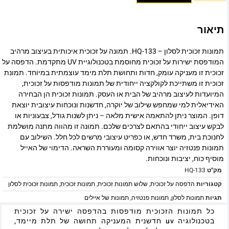
תיאור
תמונות זכוכית לסלון – HQ-133. תמונה על זכוכית איכותית בעיצוב מרהיב
המודפסת ישירות על זכוכית מחוסמת בטכנולוגיית UV מתקדמת. הדפסה על
זכוכית זו מעניקה עומק, חדות ותחושת תלת מימד עוצמתית במיוחד. תמונת
זכוכית זו משתייכת לקולקציה ייחודית של תמונות מודפסות על זכוכית,
המיועדות לעיצוב מרהיב של הבית או העסק. תמונות זכוכית הן הבחירה
האידיאלית למי שמחפש שילוב של יוקרה, חדשנות ונוכחות עיצובית יוצאת
דופן. המוצר ניתן להתאמה אישית מלאה – ניתן לשנות גודל, צבעוניות או
לבקש עיצוב ייחודי בהתאם לצרכים שלכם. תמונה זו מהווה מתנה מושלמת
לחנוכת בית, משרד חדש, או כפריט עיצובי מרשים לכל חלל. השילוב עם
תמונות פנטזיה יוצר אווירה קסומה ומעוררת השראה. הדימוי של האייל
מוסיף כוח, יציבות ונוכחות.
מק"ט
HQ-133
קטגוריות
הדפסה על זכוכית
,
שלוש תמונות זכוכית
,
תמונות זכוכית
,
תמונות זכוכית לסלון
תגיות
תמונות לסלון
,
תמונות פנטזיה
,
תמונות של איילים
כל תמונות הזכוכית מודפסות בהדפסה ישירה על זכוכית
בטכנולוגיה uv חדשנית המעניקה תחושה של תלת מיימד,