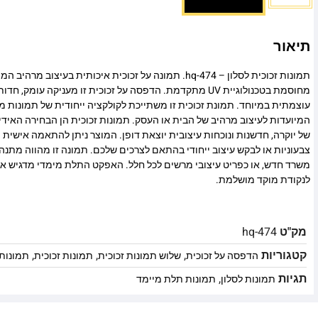
תיאור
תמונות זכוכית לסלון – hq-474. תמונה על זכוכית איכותית בעיצוב
מחוסמת בטכנולוגיית UV מתקדמת. הדפסה על זכוכית זו מעניקה עומ
עוצמתית במיוחד. תמונת זכוכית זו משתייכת לקולקציה ייחודית של תמונות מו
המיועדות לעיצוב מרהיב של הבית או העסק. תמונות זכוכית הן הבחירה האיד
של יוקרה, חדשנות ונוכחות עיצובית יוצאת דופן. המוצר ניתן להתאמה אישית מ
צבעוניות או לבקש עיצוב ייחודי בהתאם לצרכים שלכם. תמונה זו מהווה מתנה
משרד חדש, או כפריט עיצובי מרשים לכל חלל. האפקט התלת מימדי מדגיש א
לנקודת מוקד מושלמת.
מק"ט
hq-474
קטגוריות
,
,
,
הדפסה על זכוכית
שלוש תמונות זכוכית
תמונות זכוכית
תמונות 
תגיות
,
תמונות לסלון
תמונות תלת מיימד