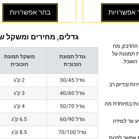
 אפשרויות
בחר אפשרויות
גדלים, מחירים ומשקל של
 ההדבק, מה
ת תמונות על
גודל תמונת
משקל תמונת
 האוכל.
הזכוכית
הזכוכית
גודל 30/45
2 ק"ג
ת ובדיוק רב.
גודל 40/60
3 ק"ג
200 DPI ורזולוציות גובות במיוחדת מה
גודל 50/70
4 ק"ג
גודל 60/90
6.5 ק"ג
ע עד למידה
גודל 70/100
8.5 ק"ג
 אפשר לפנות