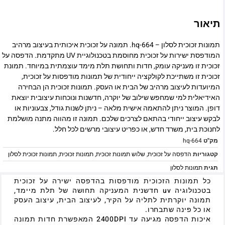
תיאור
תמונות זכוכית לסלון – hq-664. תמונה על זכוכית איכותית בעיצוב מרהיב
המודפסת ישירות על זכוכית מחוסמת בטכנולוגיית UV מתקדמת. הדפסה על
זכוכית זו מעניקה עומק, חדות ותחושת תלת מימד עוצמתית במיוחד. תמונת
זכוכית זו משתייכת לקולקציה ייחודית של תמונות מודפסות על זכוכית,
המיועדות לעיצוב מרהיב של הבית או העסק. תמונות זכוכית הן הבחירה
האידיאלית למי שמחפש שילוב של יוקרה, חדשנות ונוכחות עיצובית יוצאת
דופן. המוצר ניתן להתאמה אישית מלאה – ניתן לשנות גודל, צבעוניות או
לבקש עיצוב ייחודי בהתאם לצרכים שלכם. תמונה זו מהווה מתנה מושלמת
לחנוכת בית, משרד חדש, או כפריט עיצובי מרשים לכל חלל.
מק"ט
hq-664
קטגוריות
הדפסה על זכוכית
,
שלוש תמונות זכוכית
,
תמונות זכוכית
,
תמונות זכוכית לסלון
תגית
תמונות לסלון
כל תמונות הזכוכית מודפסות בהדפסה ישירה על זכוכית
בטכנולוגיה uv חדשנית המעניקה תחושה של תלת מיימד,
תמונה יוקרתית לתליה על הקיר, לעיצוב הבית, עיצוב העסק
או כל פינה שתבחרו.
איכות הדפסה מגיעה עד 2400DPI המאפשרת חדות תמונה