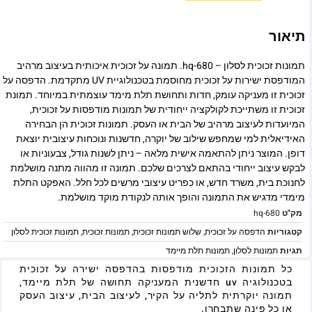
תיאור
תמונות זכוכית לסלון – hq-680. תמונה על זכוכית איכותית בעיצוב מרהיב
המודפסת ישירות על זכוכית מחוסמת בטכנולוגיית UV מתקדמת. הדפסה על
זכוכית זו מעניקה עומק, חדות ותחושת תלת מימד עוצמתית במיוחד. תמונת
זכוכית זו משתייכת לקולקציה ייחודית של תמונות מודפסות על זכוכית,
המיועדות לעיצוב מרהיב של הבית או העסק. תמונות זכוכית הן הבחירה
האידיאלית למי שמחפש שילוב של יוקרה, חדשנות ונוכחות עיצובית יוצאת
דופן. המוצר ניתן להתאמה אישית מלאה – ניתן לשנות גודל, צבעוניות או
לבקש עיצוב ייחודי בהתאם לצרכים שלכם. תמונה זו מהווה מתנה מושלמת
לחנוכת בית, משרד חדש, או כפריט עיצובי מרשים לכל חלל. האפקט התלת
מימדי מדגיש את התמונה והופך אותה לנקודת מוקד מושלמת.
מק"ט
hq-680
קטגוריות
הדפסה על זכוכית
,
שלוש תמונות זכוכית
,
תמונות זכוכית
,
תמונות זכוכית לסלון
תגיות
תמונות לסלון
,
תמונות תלת מיימד
כל תמונות הזכוכית מודפסות בהדפסה ישירה על זכוכית
בטכנולוגיה uv חדשנית המעניקה תחושה של תלת מיימד,
תמונה יוקרתית לתליה על הקיר, לעיצוב הבית, עיצוב העסק
או כל פינה שתבחרו.