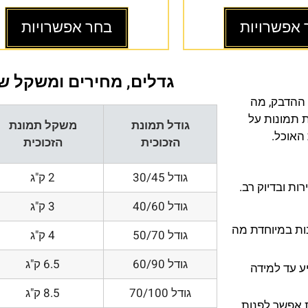
 אפשרויות
בחר אפשרויות
גדלים, מחירים ומשקל של
 ההדבק, מה
ת תמונות על
גודל תמונת
משקל תמונת
 האוכל.
הזכוכית
הזכוכית
גודל 30/45
2 ק"ג
ת ובדיוק רב.
גודל 40/60
3 ק"ג
200 DPI ורזולוציות גובות במיוחדת מה
גודל 50/70
4 ק"ג
גודל 60/90
6.5 ק"ג
ע עד למידה
גודל 70/100
8.5 ק"ג
 אפשר לפנות