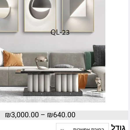
₪
3,000.00
–
₪
640.00
גודל