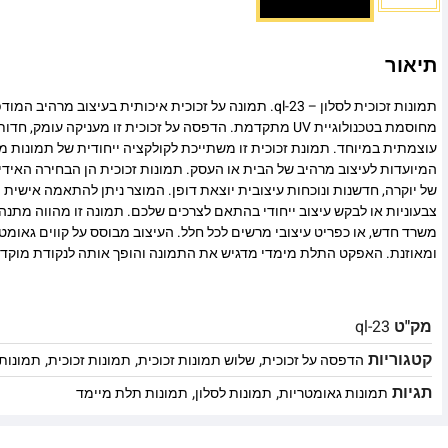
תיאור
תמונות זכוכית לסלון – ql-23. תמונה על זכוכית איכותית בעיצוב מר
מחוסמת בטכנולוגיית UV מתקדמת. הדפסה על זכוכית זו מעניקה עומ
עוצמתית במיוחד. תמונת זכוכית זו משתייכת לקולקציה ייחודית של תמונות מו
המיועדות לעיצוב מרהיב של הבית או העסק. תמונות זכוכית הן הבחירה האיד
של יוקרה, חדשנות ונוכחות עיצובית יוצאת דופן. המוצר ניתן להתאמה אישית מ
צבעוניות או לבקש עיצוב ייחודי בהתאם לצרכים שלכם. תמונה זו מהווה מתנה
משרד חדש, או כפריט עיצובי מרשים לכל חלל. העיצוב מבוסס על קווים גאומט
ומאוזנת. האפקט התלת מימדי מדגיש את התמונה והופך אותה לנקודת מוקד
מק"ט
ql-23
קטגוריות
,
,
,
הדפסה על זכוכית
שלוש תמונות זכוכית
תמונות זכוכית
תמונות 
תגיות
,
,
תמונות גאומטריות
תמונות לסלון
תמונות תלת מיימד