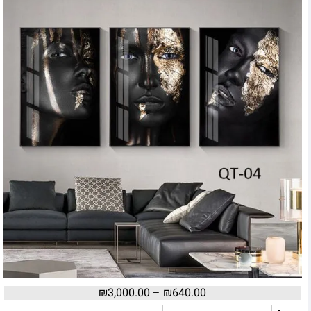
₪
3,000.00
–
₪
640.00