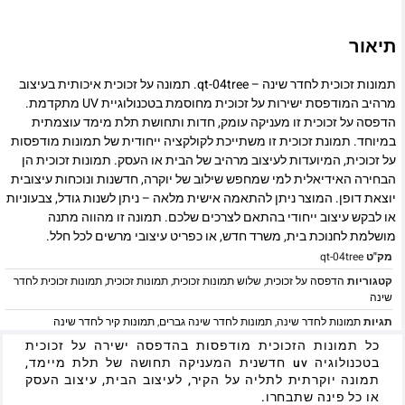
תיאור
תמונות זכוכית לחדר שינה – qt-04tree. תמונה על זכוכית איכותית בעיצוב
מרהיב המודפסת ישירות על זכוכית מחוסמת בטכנולוגיית UV מתקדמת.
הדפסה על זכוכית זו מעניקה עומק, חדות ותחושת תלת מימד עוצמתית
במיוחד. תמונת זכוכית זו משתייכת לקולקציה ייחודית של תמונות מודפסות
על זכוכית, המיועדות לעיצוב מרהיב של הבית או העסק. תמונות זכוכית הן
הבחירה האידיאלית למי שמחפש שילוב של יוקרה, חדשנות ונוכחות עיצובית
יוצאת דופן. המוצר ניתן להתאמה אישית מלאה – ניתן לשנות גודל, צבעוניות
או לבקש עיצוב ייחודי בהתאם לצרכים שלכם. תמונה זו מהווה מתנה
מושלמת לחנוכת בית, משרד חדש, או כפריט עיצובי מרשים לכל חלל.
מק"ט
qt-04tree
קטגוריות
הדפסה על זכוכית
,
שלוש תמונות זכוכית
,
תמונות זכוכית
,
תמונות זכוכית לחדר
שינה
תגיות
תמונות לחדר שינה
,
תמונות לחדר שינה גברים
,
תמונות קיר לחדר שינה
כל תמונות הזכוכית מודפסות בהדפסה ישירה על זכוכית
בטכנולוגיה uv חדשנית המעניקה תחושה של תלת מיימד,
תמונה יוקרתית לתליה על הקיר, לעיצוב הבית, עיצוב העסק
או כל פינה שתבחרו.