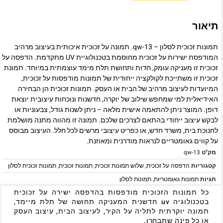
תיאור
תמונות זכוכית לסלון – qw-13. תמונה על זכוכית איכותית בעיצוב מרהיב
המודפסת ישירות על זכוכית מחוסמת בטכנולוגיית UV מתקדמת. הדפסה על
זכוכית זו מעניקה עומק, חדות ותחושת תלת מימד עוצמתית במיוחד. תמונת
זכוכית זו משתייכת לקולקציה ייחודית של תמונות מודפסות על זכוכית,
המיועדות לעיצוב מרהיב של הבית או העסק. תמונות זכוכית הן הבחירה
האידיאלית למי שמחפש שילוב של יוקרה, חדשנות ונוכחות עיצובית יוצאת
דופן. המוצר ניתן להתאמה אישית מלאה – ניתן לשנות גודל, צבעוניות או
לבקש עיצוב ייחודי בהתאם לצרכים שלכם. תמונה זו מהווה מתנה מושלמת
לחנוכת בית, משרד חדש, או כפריט עיצובי מרשים לכל חלל. העיצוב מבוסס
על קווים גאומטריים לנראות מודרנית ומאוזנת.
מק"ט
qw-13
קטגוריות
הדפסה על זכוכית
,
שלוש תמונות זכוכית
,
תמונות זכוכית
,
תמונות זכוכית לסלון
תגיות
תמונות גאומטריות
,
תמונות לסלון
כל תמונות הזכוכית מודפסות בהדפסה ישירה על זכוכית
בטכנולוגיה uv חדשנית המעניקה תחושה של תלת מיימד,
תמונה יוקרתית לתליה על הקיר, לעיצוב הבית, עיצוב העסק
או כל פינה שתבחרו.