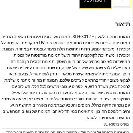
הוספה לסל
תיאור
תמונות זכוכית לסלון – SLH-3012. תמונה על זכוכית איכותית בעיצוב מרהיב
המודפסת ישירות על זכוכית מחוסמת בטכנולוגיית UV מתקדמת. הדפסה על
זכוכית זו מעניקה עומק, חדות ותחושת תלת מימד עוצמתית במיוחד. תמונת
זכוכית זו משתייכת לקולקציה ייחודית של תמונות מודפסות על זכוכית,
המיועדות לעיצוב מרהיב של הבית או העסק. תמונות זכוכית הן הבחירה
האידיאלית למי שמחפש שילוב של יוקרה, חדשנות ונוכחות עיצובית יוצאת
דופן. המוצר ניתן להתאמה אישית מלאה – ניתן לשנות גודל, צבעוניות או
לבקש עיצוב ייחודי בהתאם לצרכים שלכם. תמונה זו מהווה מתנה מושלמת
לחנוכת בית, משרד חדש, או כפריט עיצובי מרשים לכל חלל. השילוב עם
תמונות פנטזיה יוצר אווירה קסומה ומעוררת השראה. הדימוי של האייל
מוסיף כוח, יציבות ונוכחות. חובבי תמונות של חיות ימצאו כאן מראה עוצמתי
עם נוכחות חזקה בחלל. הנופים והטבע שבתמונה מעוררים תחושת רוגע
וחיבור לעולם החיצון. מתאימה במיוחד לאוהבי תמונות של נופים המחפשים
תחושת רוגע וחיבור לטבע.
מק"ט
SLH-3012
קטגוריות
הדפסה על זכוכית
,
שלוש תמונות זכוכית
,
תמונות זכוכית
,
תמונות זכוכית לסלון