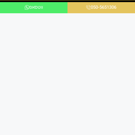
050-5651306
ווטסאפ
אנו ניצבים בחזית הטכנולוגיה ומציעים פתרונות
מתקדמים לכל הלקוחות בכל הקשור להדפסת תמונות
במגוון עיצובים שונים לבית ולמשרד באיכות גבוהה
ומראה יוקרתי במיוחד.
הירשמו למועדון הלקוחות שלנו
ותקבלו עדכונים על מבצעים שווים