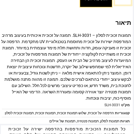
תיאור
תמונות זכוכית לסלון – SLH-3031. תמונה על זכוכית איכותית בעיצוב מרהיב
המודפסת ישירות על זכוכית מחוסמת בטכנולוגיית UV מתקדמת. הדפסה על
זכוכית זו מעניקה עומק, חדות ותחושת תלת מימד עוצמתית במיוחד. תמונת
זכוכית זו משתייכת לקולקציה ייחודית של תמונות מודפסות על זכוכית,
המיועדות לעיצוב מרהיב של הבית או העסק. תמונות זכוכית הן הבחירה
האידיאלית למי שמחפש שילוב של יוקרה, חדשנות ונוכחות עיצובית יוצאת
דופן. המוצר ניתן להתאמה אישית מלאה – ניתן לשנות גודל, צבעוניות או
לבקש עיצוב ייחודי בהתאם לצרכים שלכם. תמונה זו מהווה מתנה מושלמת
לחנוכת בית, משרד חדש, או כפריט עיצובי מרשים לכל חלל. השילוב עם
תמונות פנטזיה יוצר אווירה קסומה ומעוררת השראה. הדימוי של האייל
מוסיף כוח, יציבות ונוכחות.
מק"ט
SLH-3031
קטגוריות
הדפסה על זכוכית
,
שלוש תמונות זכוכית
,
תמונות זכוכית
,
תמונות זכוכית לסלון
תגיות
תמונות לסלון
,
תמונות פנטזיה
,
תמונות של איילים
כל תמונות הזכוכית מודפסות בהדפסה ישירה על זכוכית