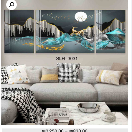
₪
2,250.00
–
₪
820.00