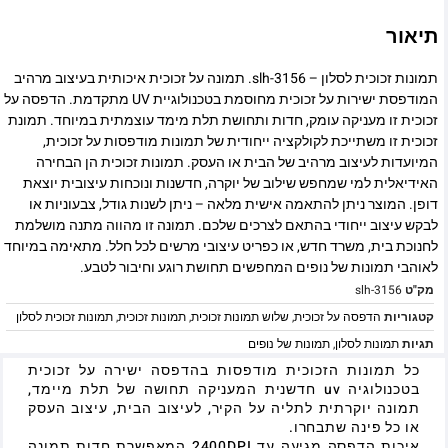
תיאור
תמונות זכוכית לסלון – slh-3156. תמונה על זכוכית איכותית בעיצוב מרהיב
המודפסת ישירות על זכוכית מחוסמת בטכנולוגיית UV מתקדמת. הדפסה על
זכוכית זו מעניקה עומק, חדות ותחושת תלת מימד עוצמתית במיוחד. תמונת
זכוכית זו משתייכת לקולקציה ייחודית של תמונות מודפסות על זכוכית,
המיועדות לעיצוב מרהיב של הבית או העסק. תמונות זכוכית הן הבחירה
האידיאלית למי שמחפש שילוב של יוקרה, חדשנות ונוכחות עיצובית יוצאת
דופן. המוצר ניתן להתאמה אישית מלאה – ניתן לשנות גודל, צבעוניות או
לבקש עיצוב ייחודי בהתאם לצרכים שלכם. תמונה זו מהווה מתנה מושלמת
לחנוכת בית, משרד חדש, או כפריט עיצובי מרשים לכל חלל. מתאימה במיוחד
לאוהבי תמונות של נופים המחפשים תחושת רוגע וחיבור לטבע.
מק"ט
slh-3156
קטגוריות
הדפסה על זכוכית
,
שלוש תמונות זכוכית
,
תמונות זכוכית
,
תמונות זכוכית לסלון
תגיות
תמונות לסלון
,
תמונות של נופים
כל תמונות הזכוכית מודפסות בהדפסה ישירה על זכוכית
בטכנולוגיה uv חדשנית המעניקה תחושה של תלת מיימד,
תמונה יוקרתית לתליה על הקיר, לעיצוב הבית, עיצוב העסק
או כל פינה שתבחרו.
איכות הדפסה מגיעה עד 2400DPI המאפשרת חדות תמונה