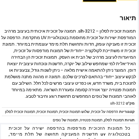
תיאור
תמונות זכוכית לסלון – slh-3212. תמונה על זכוכית איכותית בעיצוב מרהיב
המודפסת ישירות על זכוכית מחוסמת בטכנולוגיית UV מתקדמת. הדפסה על
זכוכית זו מעניקה עומק, חדות ותחושת תלת מימד עוצמתית במיוחד. תמונת
זכוכית זו משתייכת לקולקציה ייחודית של תמונות מודפסות על זכוכית,
המיועדות לעיצוב מרהיב של הבית או העסק. תמונות זכוכית הן הבחירה
האידיאלית למי שמחפש שילוב של יוקרה, חדשנות ונוכחות עיצובית יוצאת
דופן. המוצר ניתן להתאמה אישית מלאה – ניתן לשנות גודל, צבעוניות או
לבקש עיצוב ייחודי בהתאם לצרכים שלכם. תמונה זו מהווה מתנה מושלמת
לחנוכת בית, משרד חדש, או כפריט עיצובי מרשים לכל חלל. השילוב עם
תמונות פנטזיה יוצר אווירה קסומה ומעוררת השראה. מתאימה במיוחד
לאוהבי תמונות של נופים המחפשים תחושת רוגע וחיבור לטבע.
מק"ט
slh-3212
קטגוריות
הדפסה על זכוכית
,
שלוש תמונות זכוכית
,
תמונות זכוכית
,
תמונות זכוכית לסלון
תגיות
תמונות לסלון
,
תמונות פנטזיה
,
תמונות של נופים
כל תמונות הזכוכית מודפסות בהדפסה ישירה על זכוכית
בטכנולוגיה uv חדשנית המעניקה תחושה של תלת מיימד,