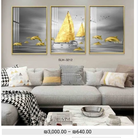
₪
3,000.00
–
₪
640.00