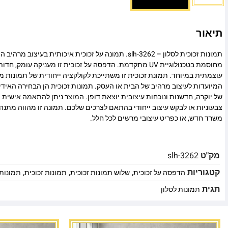
תיאור
תמונות זכוכית לסלון – slh-3262. תמונה על זכוכית איכותית בעי
מחוסמת בטכנולוגיית UV מתקדמת. הדפסה על זכוכית זו מעניקה עומ
עוצמתית במיוחד. תמונת זכוכית זו משתייכת לקולקציה ייחודית של תמונות מו
המיועדות לעיצוב מרהיב של הבית או העסק. תמונות זכוכית הן הבחירה האיד
של יוקרה, חדשנות ונוכחות עיצובית יוצאת דופן. המוצר ניתן להתאמה אישית מ
צבעוניות או לבקש עיצוב ייחודי בהתאם לצרכים שלכם. תמונה זו מהווה מתנה
משרד חדש, או כפריט עיצובי מרשים לכל חלל.
מק"ט
slh-3262
קטגוריות
,
,
,
הדפסה על זכוכית
שלוש תמונות זכוכית
תמונות זכוכית
תמונות 
תגית
תמונות לסלון